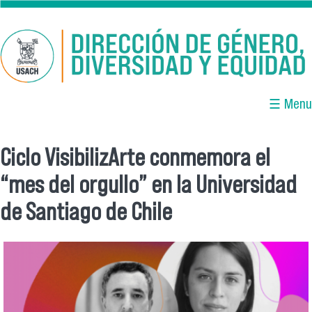
Pasar al contenido principal
☰ Menu
Ciclo VisibilizArte conmemora el
Se encuentra usted aquí
“mes del orgullo” en la Universidad
de Santiago de Chile