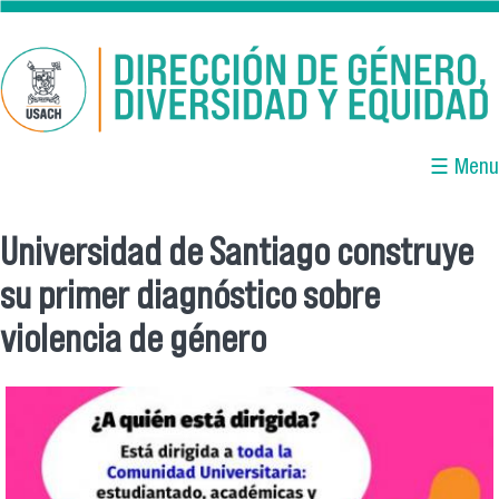
Pasar al contenido principal
☰ Menu
Universidad de Santiago construye
Se encuentra usted aquí
su primer diagnóstico sobre
violencia de género