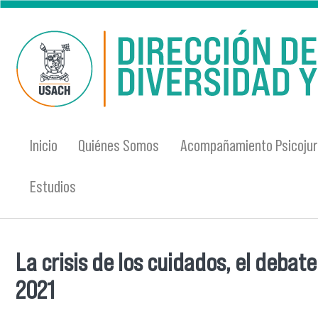
Pasar al contenido principal
Inicio
Quiénes Somos
Acompañamiento Psicojur
Estudios
La crisis de los cuidados, el deba
Se encuentra usted aquí
2021