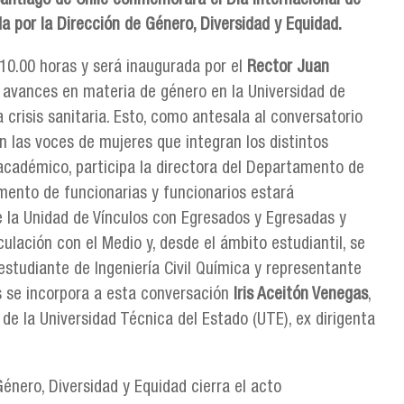
Santiago de Chile conmemorará el Día Internacional de
da por la Dirección de Género, Diversidad y Equidad.
s 10.00 horas y será inaugurada por el
Rector Juan
s avances en materia de género en la Universidad de
 crisis sanitaria. Esto, como antesala al conversatorio
en las voces de mujeres que integran los distintos
cadémico, participa la directora del Departamento de
amento de funcionarias y funcionarios estará
 la Unidad de Vínculos con Egresados y Egresadas y
culación con el Medio y, desde el ámbito estudiantil, se
 estudiante de Ingeniería Civil Química y representante
s se incorpora a esta conversación
Iris Aceitón Venegas
,
de la Universidad Técnica del Estado (UTE), ex dirigenta
Género, Diversidad y Equidad cierra el acto