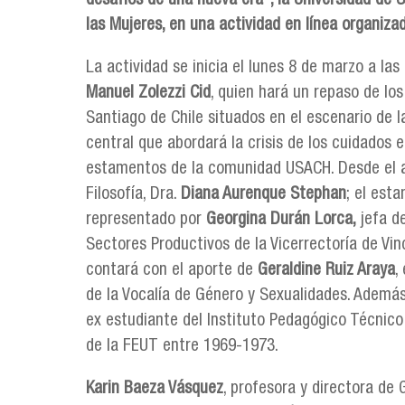
desafíos de una nueva era”, la Universidad de 
las Mujeres, en una actividad en línea organiza
La actividad se inicia el lunes 8 de marzo a la
Manuel Zolezzi Cid
, quien hará un repaso de lo
Santiago de Chile situados en el escenario de la
central que abordará la crisis de los cuidados 
estamentos de la comunidad USACH. Desde el a
Filosofía, Dra.
Diana Aurenque Stephan
; el est
representado por
Georgina Durán Lorca,
jefa de
Sectores Productivos de la Vicerrectoría de Vin
contará con el aporte de
Geraldine Ruiz Araya
,
de la Vocalía de Género y Sexualidades. Ademá
ex estudiante del Instituto Pedagógico Técnico 
de la FEUT entre 1969-1973.
Karin Baeza Vásquez
, profesora y directora de 