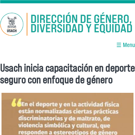
Pasar al contenido principal
☰ Menu
Usach inicia capacitación en deporte
Se encuentra usted aquí
seguro con enfoque de género